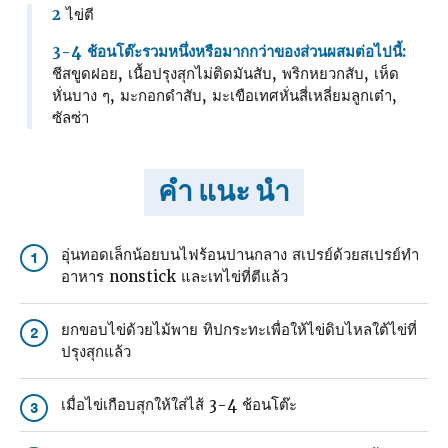
2
ไข่ตี
3-4 ช้อนโต๊ะรวมหนึ่งหรือมากกว่าของส่วนผสมต่อไปนี้:
ชีสขูดฝอย, เนื้อปรุงสุกไม่ติดมันสับ, พริกหยวกสับ, เห็ด
หั่นบาง ๆ, มะกอกดําสับ, มะเขือเทศหั่นสี่เหลี่ยมลูกเต๋า,
ซัลซ่า
คำ แนะ นำ
อุ่นทอดเล็กน้อยบนไฟร้อนปานกลาง สเปรย์ด้วยสเปรย์ทํา
1
อาหาร nonstick และเทไข่ที่ตีแล้ว
ยกขอบไข่ด้วยไม้พาย ทิปกระทะเพื่อให้ไข่ดิบไหลใต้ไข่ที่
2
ปรุงสุกแล้ว
เมื่อไข่เกือบสุกให้ใส่ไส้ 3-4 ช้อนโต๊ะ
3