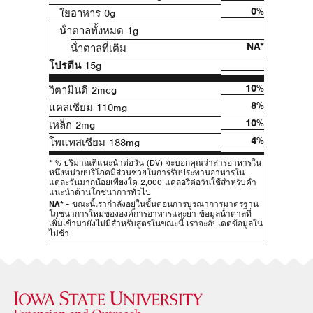
0%
ใยอาหาร 0g
น้ําตาลทั้งหมด 1g
NA*
น้ําตาลที่เติม
โปรตีน
15g
10%
วิตามินดี 2mcg
8%
แคลเซียม 110mg
10%
เหล็ก 2mg
4%
โพแทสเซียม 188mg
* % ปริมาณที่แนะนําต่อวัน (DV) จะบอกคุณว่าสารอาหารใน
หนึ่งหน่วยบริโภคมีส่วนช่วยในการรับประทานอาหารใน
แต่ละวันมากน้อยเพียงใด 2,000 แคลอรี่ต่อวันใช้สําหรับคํา
แนะนําด้านโภชนาการทั่วไป
NA*
- ขณะนี้เรากําลังอยู่ในขั้นตอนการบูรณาการมาตรฐาน
โภชนาการใหม่ขององค์การอาหารและยา ข้อมูลน้ําตาลที่
เพิ่มเข้ามายังไม่มีสําหรับสูตรในขณะนี้ เราจะอัปเดตข้อมูลใน
ไม่ช้า