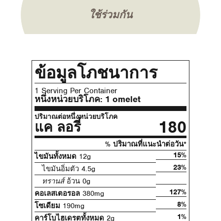
ใช้ร่วมกัน
ข้อมูลโภชนาการ
1 Serving Per Container
หนึ่งหน่วยบริโภค:
1 omelet
ปริมาณต่อหนึ่งหน่วยบริโภค
180
แค ลอรี่
% ปริมาณที่แนะนําต่อวัน*
15%
ไขมันทั้งหมด
12g
23%
ไขมันอิ่มตัว 4.5g
ทรานส์
อ้วน 0g
127%
คอเลสเตอรอล
380mg
8%
โซเดียม
190mg
1%
คาร์โบไฮเดรตทั้งหมด
2g