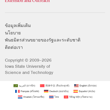
ข้อมูลเพิ่มเติม
นโยบาย
พันธมิตรส่วนขยายของรัฐและระดับชาติ
ติดต่อเรา
Copyright © 2009–2026
Iowa State University of
Science and Technology
العربية
(
อารบิก
)
简体中文
(
จีนประยุกต์
)
English
(
อังกฤษ
)
Français
(
ฝรั่งเศส
)
Deutsch
(
เยอรมัน
)
Español
(
สเปน
)
Hrvatski
(
โครเอเชีย
)
ไทย
Tiếng Việt
(
เวียดนาม
)