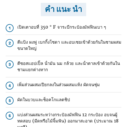
คำ แนะ นำ
เปิดเตาอบที่ 350 ° F จาระบีกระป๋องมัฟฟินเบา ๆ
1
ตีแป้ง ผงฟู เบกกิ้งโซดา และอบเชยเข้าด้วยกันในชามผสม
2
ขนาดใหญ่
ตีซอสแอปเปิ้ล น้ํามัน นม กล้วย และน้ําตาลเข้าด้วยกันใน
3
ชามแยกต่างหาก
เพิ่มส่วนผสมเปียกลงในส่วนผสมแห้ง ผัดจนชุ่ม
4
ผัดในบวบและช็อคโกแลตชิป
5
แบ่งส่วนผสมระหว่างกระป๋องมัฟฟิน 12 กระป๋อง อบจนผู้
6
ทดสอบ (มีดหรือไม้จิ้มฟัน) ออกมาสะอาด (ประมาณ 18