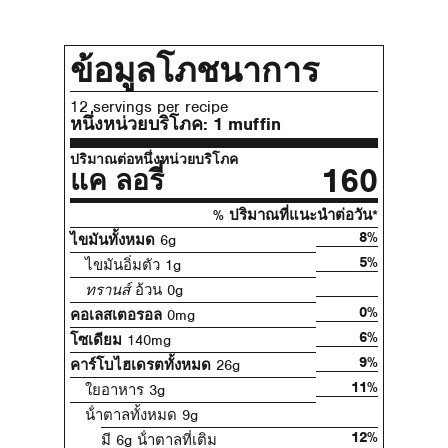
ข้อมูลโภชนาการ
12 servings per recipe
หนึ่งหน่วยบริโภค:
1 muffin
ปริมาณต่อหนึ่งหน่วยบริโภค
160
แค ลอรี่
% ปริมาณที่แนะนําต่อวัน*
8%
ไขมันทั้งหมด
6g
5%
ไขมันอิ่มตัว 1g
ทรานส์
อ้วน 0g
0%
คอเลสเตอรอล
0mg
6%
โซเดียม
140mg
9%
คาร์โบไฮเดรตทั้งหมด
26g
11%
ใยอาหาร 3g
น้ําตาลทั้งหมด 9g
12%
มี 6g น้ําตาลที่เติม