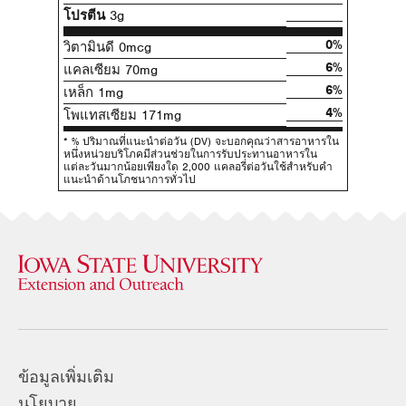
โปรตีน
3g
0%
วิตามินดี 0mcg
6%
แคลเซียม 70mg
6%
เหล็ก 1mg
4%
โพแทสเซียม 171mg
* % ปริมาณที่แนะนําต่อวัน (DV) จะบอกคุณว่าสารอาหารใน
หนึ่งหน่วยบริโภคมีส่วนช่วยในการรับประทานอาหารใน
แต่ละวันมากน้อยเพียงใด 2,000 แคลอรี่ต่อวันใช้สําหรับคํา
แนะนําด้านโภชนาการทั่วไป
ข้อมูลเพิ่มเติม
นโยบาย