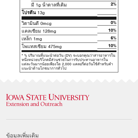
2%
มี 1g น้ําตาลที่เติม
โปรตีน
13g
0%
วิตามินดี 0mcg
10%
แคลเซียม 128mg
6%
เหล็ก 1mg
10%
โพแทสเซียม 475mg
* % ปริมาณที่แนะนําต่อวัน (DV) จะบอกคุณว่าสารอาหารใน
หนึ่งหน่วยบริโภคมีส่วนช่วยในการรับประทานอาหารใน
แต่ละวันมากน้อยเพียงใด 2,000 แคลอรี่ต่อวันใช้สําหรับคํา
แนะนําด้านโภชนาการทั่วไป
ข้อมูลเพิ่มเติม