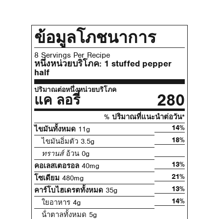
ข้อมูลโภชนาการ
8 Servings Per Recipe
หนึ่งหน่วยบริโภค:
1 stuffed pepper
half
ปริมาณต่อหนึ่งหน่วยบริโภค
280
แค ลอรี่
% ปริมาณที่แนะนําต่อวัน*
14%
ไขมันทั้งหมด
11g
18%
ไขมันอิ่มตัว 3.5g
ทรานส์
อ้วน 0g
13%
คอเลสเตอรอล
40mg
21%
โซเดียม
480mg
13%
คาร์โบไฮเดรตทั้งหมด
35g
14%
ใยอาหาร 4g
น้ําตาลทั้งหมด 5g