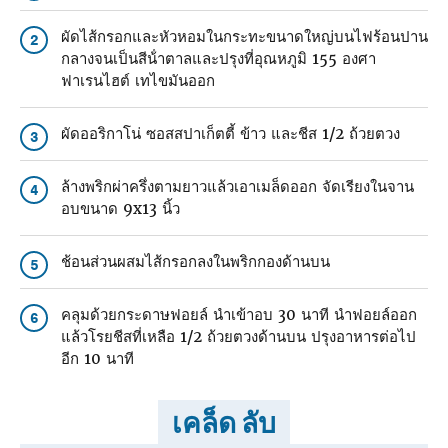
ผัดไส้กรอกและหัวหอมในกระทะขนาดใหญ่บนไฟร้อนปาน
2
กลางจนเป็นสีน้ําตาลและปรุงที่อุณหภูมิ 155 องศา
ฟาเรนไฮต์ เทไขมันออก
ผัดออริกาโน่ ซอสสปาเก็ตตี้ ข้าว และชีส 1/2 ถ้วยตวง
3
ล้างพริกผ่าครึ่งตามยาวแล้วเอาเมล็ดออก จัดเรียงในจาน
4
อบขนาด 9x13 นิ้ว
ช้อนส่วนผสมไส้กรอกลงในพริกกองด้านบน
5
คลุมด้วยกระดาษฟอยล์ นําเข้าอบ 30 นาที นําฟอยล์ออก
6
แล้วโรยชีสที่เหลือ 1/2 ถ้วยตวงด้านบน ปรุงอาหารต่อไป
อีก 10 นาที
เคล็ด ลับ