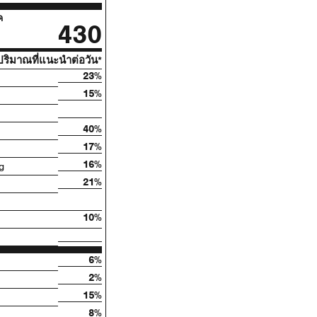
ค
430
ริมาณที่แนะนําต่อวัน*
23%
15%
40%
17%
16%
g
21%
10%
6%
2%
15%
8%