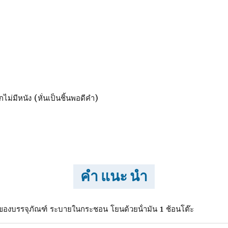
ไม่มีหนัง (หั่นเป็นชิ้นพอดีคํา)
คำ แนะ นำ
งของบรรจุภัณฑ์ ระบายในกระชอน โยนด้วยน้ํามัน 1 ช้อนโต๊ะ