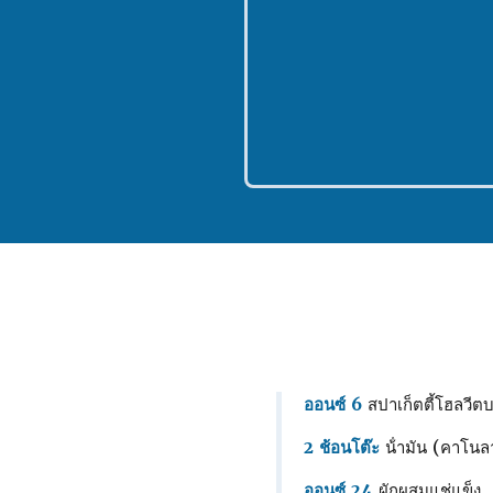
ออนซ์ 6
สปาเก็ตตี้โฮลวีต
2 ช้อนโต๊ะ
น้ํามัน (คาโนลา
ออนซ์ 24
ผักผสมแช่แข็ง