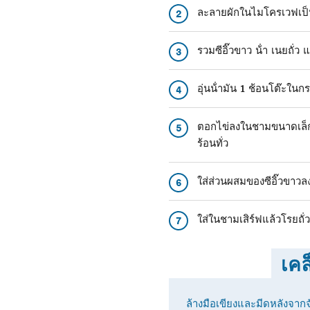
ละลายผักในไมโครเวฟเป็น
2
รวมซีอิ๊วขาว น้ํา เนยถั่
3
อุ่นน้ํามัน 1 ช้อนโต๊ะใ
4
ตอกไข่ลงในชามขนาดเล็กแ
5
ร้อนทั่ว
ใส่ส่วนผสมของซีอิ๊วขาวล
6
ใส่ในชามเสิร์ฟแล้วโรยถั่
7
เคล
ล้างมือเขียงและมีดหลังจากจ