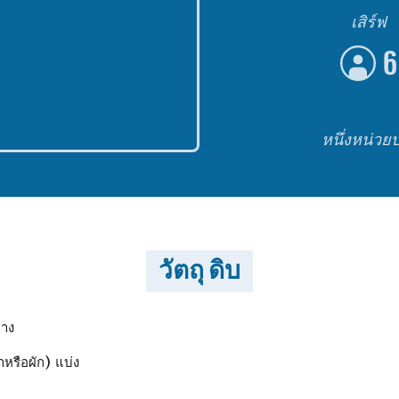
เสิร์ฟ
6
หนึ่งหน่วย
วัตถุ ดิบ
บาง
หรือผัก) แบ่ง