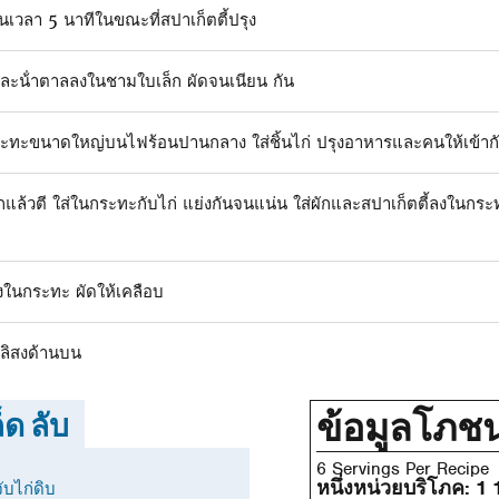
เวลา 5 นาทีในขณะที่สปาเก็ตตี้ปรุง
ว และน้ําตาลลงในชามใบเล็ก ผัดจนเนียน กัน
นกระทะขนาดใหญ่บนไฟร้อนปานกลาง ใส่ชิ้นไก่ ปรุงอาหารและคนให้เข้ากั
ล้วตี ใส่ในกระทะกับไก่ แย่งกันจนแน่น ใส่ผักและสปาเก็ตตี้ลงในกระ
งในกระทะ ผัดให้เคลือบ
วลิสงด้านบน
ข้อมูลโภช
็ด ลับ
6 Servings Per Recipe
หนึ่งหน่วยบริโภค:
1 
ับไก่ดิบ