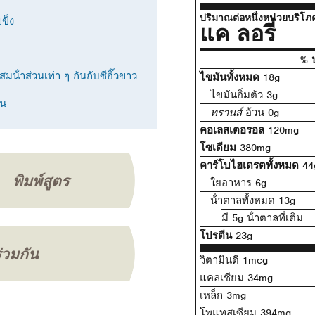
ปริมาณต่อหนึ่งหน่วยบริโภ
ข็ง
แค ลอรี่
% ป
น้ําส่วนเท่า ๆ กันกับซีอิ๊วขาว
ไขมันทั้งหมด
18g
ไขมันอิ่มตัว 3g
าน
ทรานส์
อ้วน 0g
คอเลสเตอรอล
120mg
โซเดียม
380mg
คาร์โบไฮเดรตทั้งหมด
44
พิมพ์สูตร
ใยอาหาร 6g
น้ําตาลทั้งหมด 13g
มี 5g น้ําตาลที่เติม
โปรตีน
23g
ร่วมกัน
วิตามินดี 1mcg
แคลเซียม 34mg
เหล็ก 3mg
โพแทสเซียม 394mg