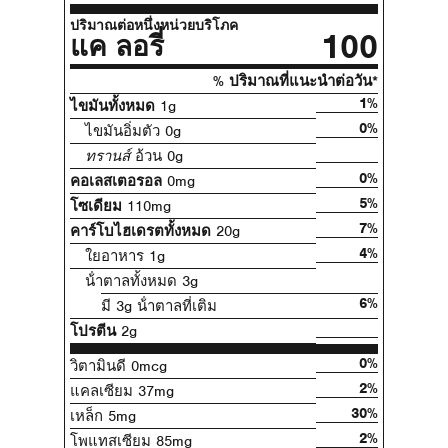
ปริมาณต่อหนึ่งหน่วยบริโภค
100
แค ลอรี่
% ปริมาณที่แนะนําต่อวัน*
1%
ไขมันทั้งหมด
1g
0%
ไขมันอิ่มตัว 0g
ทรานส์
อ้วน 0g
0%
คอเลสเตอรอล
0mg
5%
โซเดียม
110mg
7%
คาร์โบไฮเดรตทั้งหมด
20g
4%
ใยอาหาร 1g
น้ําตาลทั้งหมด 3g
6%
มี 3g น้ําตาลที่เติม
โปรตีน
2g
0%
วิตามินดี 0mcg
2%
แคลเซียม 37mg
30%
เหล็ก 5mg
2%
โพแทสเซียม 85mg