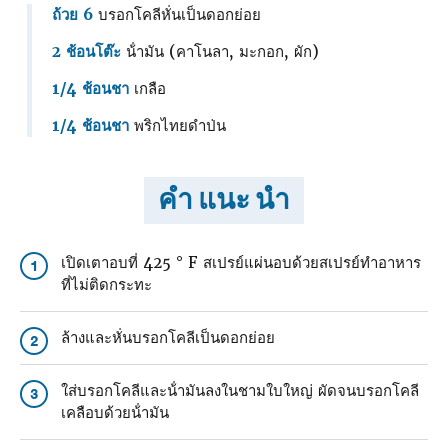
ถ้วย 6
บรอกโคลีหั่นเป็นดอกย่อย
2 ช้อนโต๊ะ
น้ํามัน (คาโนลา, มะกอก, ผัก)
1/4 ช้อนชา
เกลือ
1/4 ช้อนชา
พริกไทยดําป่น
คำ แนะ นำ
เปิดเตาอบที่ 425 ° F สเปรย์แผ่นอบด้วยสเปรย์ทําอาหาร
1
ที่ไม่ติดกระทะ
ล้างและหั่นบรอกโคลีเป็นดอกย่อย
2
ใส่บรอกโคลีและน้ํามันลงในชามใบใหญ่ ผัดจนบรอกโคลี
3
เคลือบด้วยน้ํามัน