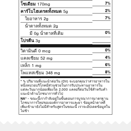
7%
โซเดียม
170mg
2%
คาร์โบไฮเดรตทั้งหมด
5g
7%
ใยอาหาร 2g
น้ําตาลทั้งหมด 2g
0%
มี 0g น้ําตาลที่เติม
โปรตีน
3g
0%
วิตามินดี 0 mcg
4%
แคลเซียม 52 mg
6%
เหล็ก 1 mg
8%
โพแทสเซียม 348 mg
* % ปริมาณที่แนะนําต่อวัน (DV) จะบอกคุณว่าสารอาหารใน
หนึ่งหน่วยบริโภคมีส่วนช่วยในการรับประทานอาหารใน
แต่ละวันมากน้อยเพียงใด 2,000 แคลอรี่ต่อวันใช้สําหรับคํา
แนะนําด้านโภชนาการทั่วไป
NA*
- ขณะนี้เรากําลังอยู่ในขั้นตอนการบูรณาการมาตรฐาน
โภชนาการใหม่ขององค์การอาหารและยา ข้อมูลน้ําตาลที่
เพิ่มเข้ามายังไม่มีสําหรับสูตรในขณะนี้ เราจะอัปเดตข้อมูลใน
ไม่ช้า