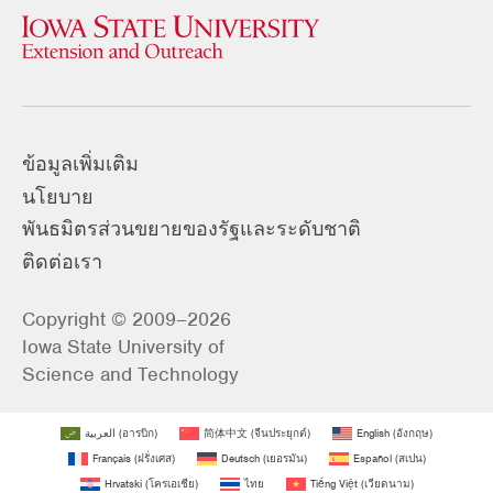
ข้อมูลเพิ่มเติม
นโยบาย
พันธมิตรส่วนขยายของรัฐและระดับชาติ
ติดต่อเรา
Copyright © 2009–2026
Iowa State University of
Science and Technology
العربية
(
อารบิก
)
简体中文
(
จีนประยุกต์
)
English
(
อังกฤษ
)
Français
(
ฝรั่งเศส
)
Deutsch
(
เยอรมัน
)
Español
(
สเปน
)
Hrvatski
(
โครเอเชีย
)
ไทย
Tiếng Việt
(
เวียดนาม
)