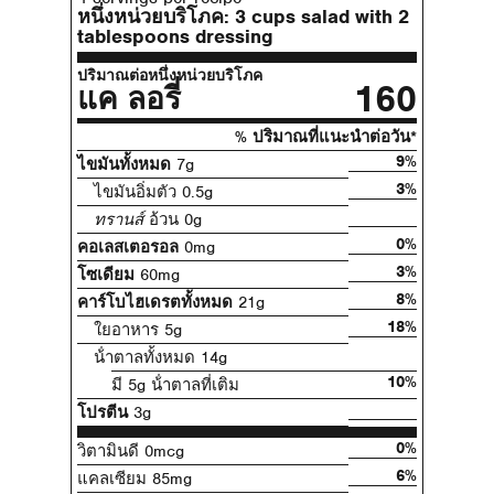
หนึ่งหน่วยบริโภค:
3 cups salad with 2
tablespoons dressing
ปริมาณต่อหนึ่งหน่วยบริโภค
160
แค ลอรี่
% ปริมาณที่แนะนําต่อวัน*
9%
ไขมันทั้งหมด
7g
3%
ไขมันอิ่มตัว 0.5g
ทรานส์
อ้วน 0g
0%
คอเลสเตอรอล
0mg
3%
โซเดียม
60mg
8%
คาร์โบไฮเดรตทั้งหมด
21g
18%
ใยอาหาร 5g
น้ําตาลทั้งหมด 14g
10%
มี 5g น้ําตาลที่เติม
โปรตีน
3g
0%
วิตามินดี 0mcg
6%
แคลเซียม 85mg