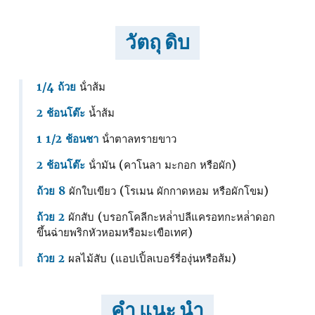
วัตถุ ดิบ
1/4 ถ้วย
น้ําส้ม
2 ช้อนโต๊ะ
น้ำส้ม
1 1/2 ช้อนชา
น้ําตาลทรายขาว
2 ช้อนโต๊ะ
น้ํามัน (คาโนลา มะกอก หรือผัก)
ถ้วย 8
ผักใบเขียว (โรเมน ผักกาดหอม หรือผักโขม)
ถ้วย 2
ผักสับ (บรอกโคลีกะหล่ําปลีแครอทกะหล่ําดอก
ขึ้นฉ่ายพริกหัวหอมหรือมะเขือเทศ)
ถ้วย 2
ผลไม้สับ (แอปเปิ้ลเบอร์รี่องุ่นหรือส้ม)
คำ แนะ นำ