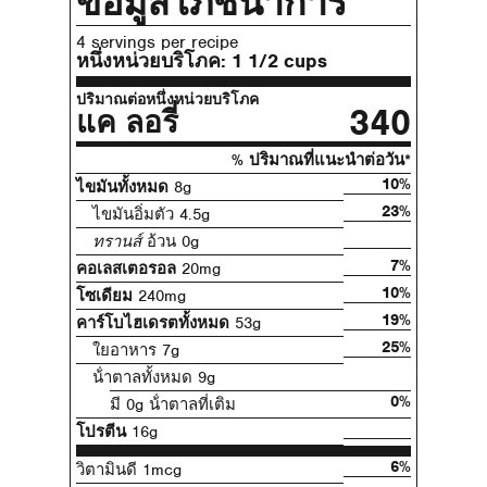
ข้อมูลโภชนาการ
4 servings per recipe
หนึ่งหน่วยบริโภค:
1 1/2 cups
ปริมาณต่อหนึ่งหน่วยบริโภค
340
แค ลอรี่
% ปริมาณที่แนะนําต่อวัน*
10%
ไขมันทั้งหมด
8g
23%
ไขมันอิ่มตัว 4.5g
ทรานส์
อ้วน 0g
7%
คอเลสเตอรอล
20mg
10%
โซเดียม
240mg
19%
คาร์โบไฮเดรตทั้งหมด
53g
25%
ใยอาหาร 7g
น้ําตาลทั้งหมด 9g
0%
มี 0g น้ําตาลที่เติม
โปรตีน
16g
6%
วิตามินดี 1mcg