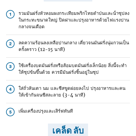
รวมมันฝรั่งหัวหอมผงกระเทียมพริกไทยดําป่นและน้ําซุปลง
1
ในกระทะขนาดใหญ่ ปิดฝาและปรุงอาหารด้วยไฟแรงปาน
กลางจนเดือด
ลดความร้อนลงเหลือปานกลาง เคี่ยวจนมันฝรั่งนุ่มกวนเป็น
2
ครั้งคราว (12-15 นาที)
ใช้เครื่องบดมันฝรั่งหรือส้อมบดมันฝรั่งเล็กน้อย สิ่งนี้จะทํา
3
ให้ซุปข้นขึ้นด้วย ควรมีมันฝรั่งชิ้นอยู่ในซุป
ใส่ถั่วลันเตา นม และชีสขูดฝอยลงไป ปรุงอาหารและคน
4
ให้เข้ากันจนชีสละลาย (3-4 นาที)
เพิ่มเครื่องปรุงและเสิร์ฟทันที
5
เคล็ด ลับ