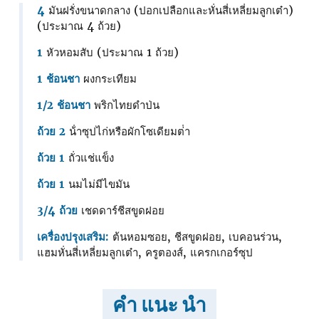
4
มันฝรั่งขนาดกลาง (ปอกเปลือกและหั่นสี่เหลี่ยมลูกเต๋า)
(ประมาณ 4 ถ้วย)
1
หัวหอมสับ (ประมาณ 1 ถ้วย)
1 ช้อนชา
ผงกระเทียม
1/2 ช้อนชา
พริกไทยดําป่น
ถ้วย 2
น้ําซุปไก่หรือผักโซเดียมต่ํา
ถ้วย 1
ถั่วแช่แข็ง
ถ้วย 1
นมไม่มีไขมัน
3/4 ถ้วย
เชดดาร์ชีสขูดฝอย
เครื่องปรุงเสริม:
ต้นหอมซอย, ชีสขูดฝอย, เบคอนร่วน,
แฮมหั่นสี่เหลี่ยมลูกเต๋า, ครูตองส์, แครกเกอร์ซุป
คำ แนะ นำ