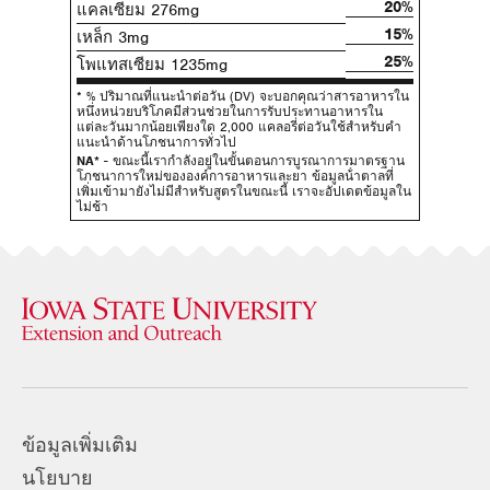
20%
แคลเซียม 276mg
15%
เหล็ก 3mg
25%
โพแทสเซียม 1235mg
* % ปริมาณที่แนะนําต่อวัน (DV) จะบอกคุณว่าสารอาหารใน
หนึ่งหน่วยบริโภคมีส่วนช่วยในการรับประทานอาหารใน
แต่ละวันมากน้อยเพียงใด 2,000 แคลอรี่ต่อวันใช้สําหรับคํา
แนะนําด้านโภชนาการทั่วไป
NA*
- ขณะนี้เรากําลังอยู่ในขั้นตอนการบูรณาการมาตรฐาน
โภชนาการใหม่ขององค์การอาหารและยา ข้อมูลน้ําตาลที่
เพิ่มเข้ามายังไม่มีสําหรับสูตรในขณะนี้ เราจะอัปเดตข้อมูลใน
ไม่ช้า
ข้อมูลเพิ่มเติม
นโยบาย