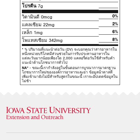
โปรตีน
7g
0%
วิตามินดี 0mcg
2%
แคลเซียม 22mg
6%
เหล็ก 1mg
8%
โพแทสเซียม 342mg
* % ปริมาณที่แนะนําต่อวัน (DV) จะบอกคุณว่าสารอาหารใน
หนึ่งหน่วยบริโภคมีส่วนช่วยในการรับประทานอาหารใน
แต่ละวันมากน้อยเพียงใด 2,000 แคลอรี่ต่อวันใช้สําหรับคํา
แนะนําด้านโภชนาการทั่วไป
NA*
- ขณะนี้เรากําลังอยู่ในขั้นตอนการบูรณาการมาตรฐาน
โภชนาการใหม่ขององค์การอาหารและยา ข้อมูลน้ําตาลที่
เพิ่มเข้ามายังไม่มีสําหรับสูตรในขณะนี้ เราจะอัปเดตข้อมูลใน
ไม่ช้า