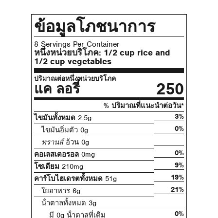
ข้อมูลโภชนาการ
8 Servings Per Container
หนึ่งหน่วยบริโภค:
1/2 cup rice and
1/2 cup vegetables
ปริมาณต่อหนึ่งหน่วยบริโภค
250
แค ลอรี่
% ปริมาณที่แนะนําต่อวัน*
3%
ไขมันทั้งหมด
2.5g
0%
ไขมันอิ่มตัว 0g
ทรานส์
อ้วน 0g
0%
คอเลสเตอรอล
0mg
9%
โซเดียม
210mg
19%
คาร์โบไฮเดรตทั้งหมด
51g
21%
ใยอาหาร 6g
น้ําตาลทั้งหมด 3g
0%
มี 0g น้ําตาลที่เติม