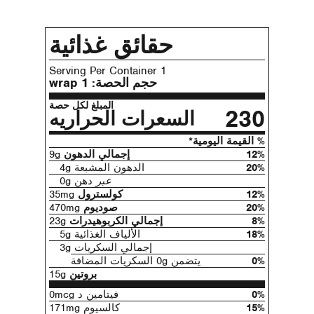
حقائق غذائية
1 Serving Per Container
حجم الحصة:
1 wrap
المبلغ لكل حصة
230
السعرات الحراريه
% القيمة اليومية*
12%
إجمالي الدهون
9g
20%
الدهون المشبعة 4g
عبر
دهن 0g
12%
كولسترول
35mg
20%
صوديوم
470mg
8%
إجمالي الكربوهيدرات
23g
18%
الألياف الغذائية 5g
إجمالي السكريات 3g
0%
يتضمن 0g السكريات المضافة
بروتين
15g
0%
فيتامين د 0mcg
15%
كالسيوم 171mg