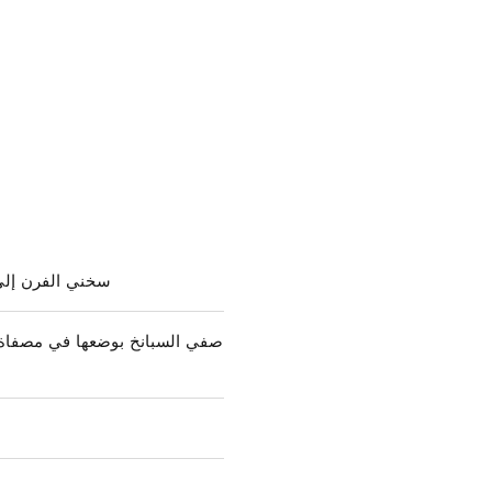
سخني الفرن إلى 375 درجة فهرنهايت. يغطى طبق الخبز مقاس 13 × 9 × 2 بوصة برذاذ الطهي برفق و
صفي السبانخ بوضعها في مصفاة ف