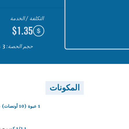
التكلفة / الخدمة
$1.35
حجم الحصة:
3 shells
المكونات
1 عبوة (10 أونصات)
س
1 1/2 كوب
جبنة