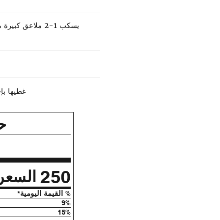
يسكب 1-2 ملاعق
غطيها بإحكام بورق احب
ح
250
السعر
% القيمة اليومية*
9%
15%