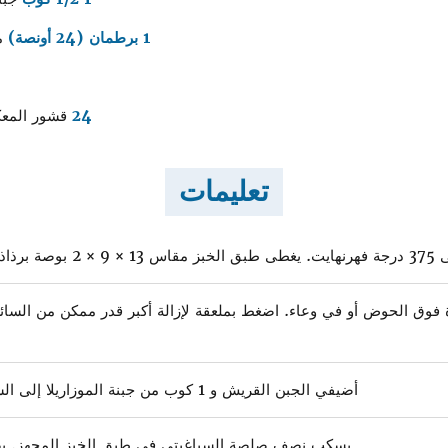
1 برطمان (24 أونصة)
مع
24
قشور المعك
تعليمات
يترك جانبا.
وق الحوض أو في وعاء. اضغط بملعقة لإزالة أكبر قدر ممكن من السائ
أضيفي الجبن القريش و 1 كوب من جبنة الموزاريلا إلى السبانخ. يقلب حتى يتجانس.
يسكب نصف صلصة السباغيتي في طبق الخبز المجهز. يضا