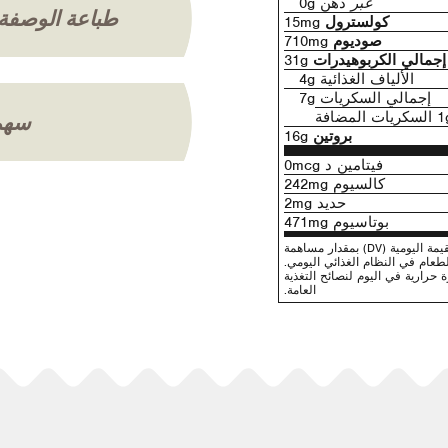
عبر
دهن 0g
طباعة الوصفة
كولسترول
15mg
صوديوم
710mg
إجمالي الكربوهيدرات
31g
الألياف الغذائية 4g
إجمالي السكريات 7g
سهم
بروتين
16g
فيتامين د 0mcg
كالسيوم 242mg
حديد 2mg
بوتاسيوم 471mg
* تخبرك النسبة المئوية للقيمة اليومية (DV) بمقدار مساهمة
لطعام في النظام الغذائي اليومي.
دام 2,000 سعرة حرارية في اليوم لنصائح التغذية
العامة.