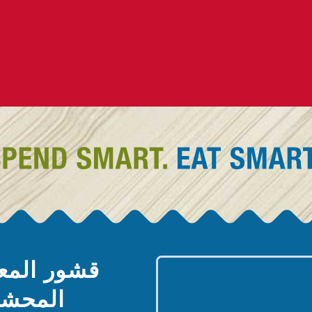
قشور المع
المحشو