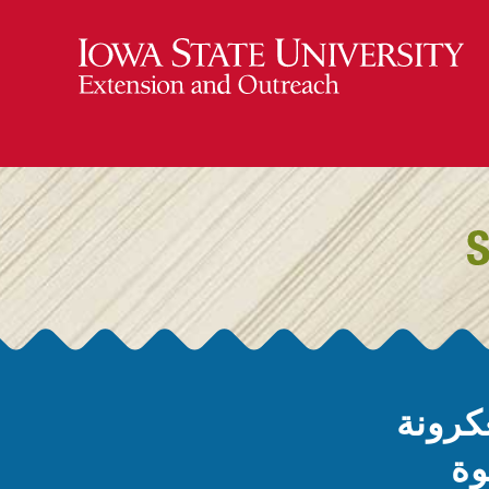
كرونة
ة