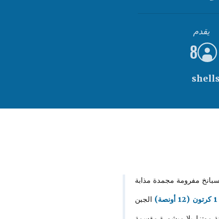
يقدم
8
بانخ مفرومة مجمدة مذابة
1 كرتون (12 أونصة)
الجبن
 موتزاريلا مبشورة مقسمة