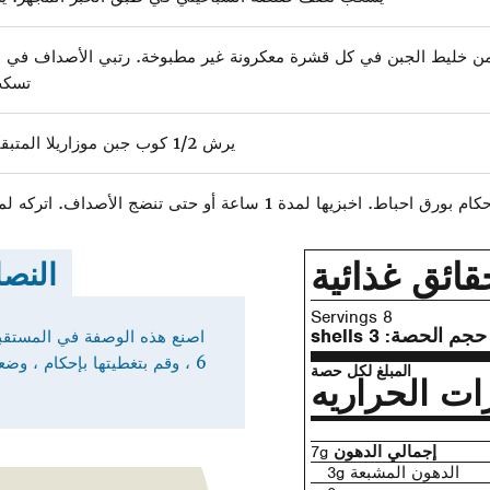
 كبيرة من خليط الجبن في كل قشرة معكرونة غير مطبوخة. رتبي الأصداف ف
تسكب
يرش 1/2 كوب جبن موزاريلا المتبقي بالتساوي فوق الصلصة.
اط. اخبزيها لمدة 1 ساعة أو حتى تنضج الأصداف. اتركه لمدة 10 دقائق قبل التقديم.
قائق غذائية
النصا
8 Servings
حجم الحصة:
3 shells
6 ، وقم بتغطيتها بإحكام ، وض
المبلغ لكل حصة
ات الحراريه
إجمالي الدهون
7g
الدهون المشبعة 3g