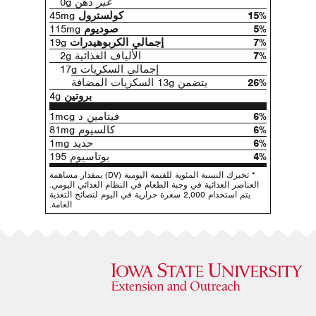
عبر
دهن 0g
15%
كولسترول
45mg
5%
صوديوم
115mg
7%
إجمالي الكربوهيدرات
19g
7%
الألياف الغذائية 2g
إجمالي السكريات 17g
26%
يتضمن 13g السكريات المضافة
بروتين
4g
6%
فيتامين د 1mcg
6%
كالسيوم 81mg
6%
حديد 1mg
4%
بوتاسيوم 195
* تخبرك النسبة المئوية للقيمة اليومية (DV) بمقدار مساهمة
العناصر الغذائية في وجبة الطعام في النظام الغذائي اليومي.
يتم استخدام 2,000 سعرة حرارية في اليوم لنصائح التغذية
العامة.