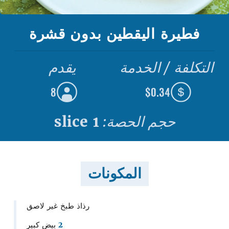
فطيرة اليقطين بدون قشرة
التكلفة / الخدمة
يقدم
8
$0.34
حجم الحصة:
1 slice
المكونات
رذاذ طبخ غير لاصق
2
بيض كبير