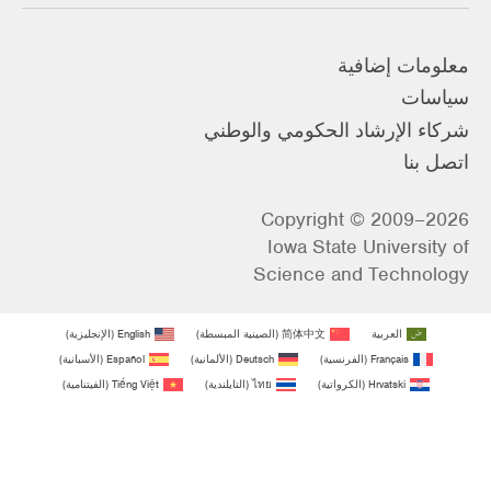
معلومات إضافية
سياسات
شركاء الإرشاد الحكومي والوطني
اتصل بنا
Copyright © 2009–2026
Iowa State University of
Science and Technology
العربية
简体中文
(
الصينية المبسطة
)
English
(
الإنجليزية
)
Français
(
الفرنسية
)
Deutsch
(
الألمانية
)
Español
(
الأسبانية
)
Hrvatski
(
الكرواتية
)
ไทย
(
التايلندية
)
Tiếng Việt
(
الفيتنامية
)