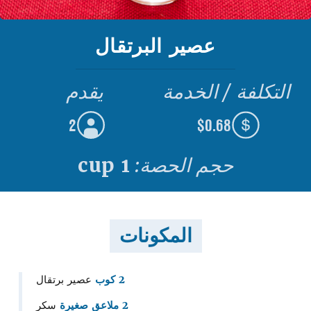
عصير البرتقال
التكلفة / الخدمة
يقدم
2
$0.68
حجم الحصة:
1 cup
المكونات
2 كوب
عصير برتقال
2 ملاعق صغيرة
سكر