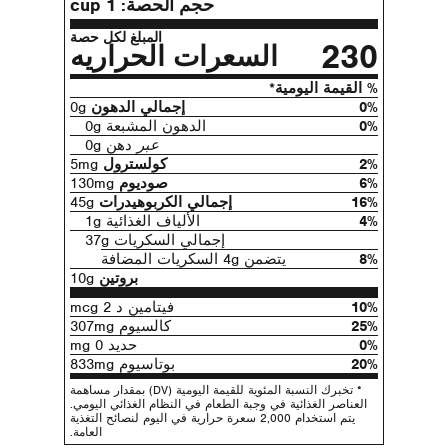
حجم الحصة:
1 cup
المبلغ لكل حصة
230
السعرات الحراريه
% القيمة اليومية*
0%
إجمالي الدهون
0g
0%
الدهون المشبعة 0g
عبر
دهن 0g
2%
كولسترول
5mg
6%
صوديوم
130mg
16%
إجمالي الكربوهيدرات
45g
4%
الألياف الغذائية 1g
إجمالي السكريات 37g
8%
يتضمن 4g السكريات المضافة
بروتين
10g
10%
فيتامين د 2 mcg
25%
كالسيوم 307mg
0%
حديد 0 mg
20%
بوتاسيوم 833mg
* تخبرك النسبة المئوية للقيمة اليومية (DV) بمقدار مساهمة
العناصر الغذائية في وجبة الطعام في النظام الغذائي اليومي.
يتم استخدام 2,000 سعرة حرارية في اليوم لنصائح التغذية
العامة.