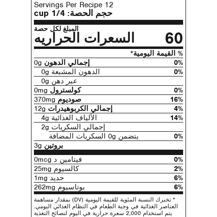
12 Servings Per Recipe
حجم الحصة:
1/4 cup
المبلغ لكل حصة
60
السعرات الحراريه
% القيمة اليومية*
0%
إجمالي الدهون
0g
0%
الدهون المشبعة 0g
عبر
دهن 0g
0%
كولسترول
0mg
16%
صوديوم
370mg
4%
إجمالي الكربوهيدرات
12g
14%
الألياف الغذائية 4g
إجمالي السكريات 2g
0%
يتضمن 0g السكريات المضافة
بروتين
3g
0%
فيتامين د 0mcg
2%
كالسيوم 25mg
6%
حديد 1mg
6%
بوتاسيوم 262mg
* تخبرك النسبة المئوية للقيمة اليومية (DV) بمقدار مساهمة
العناصر الغذائية في وجبة الطعام في النظام الغذائي اليومي.
يتم استخدام 2,000 سعرة حرارية في اليوم لنصائح التغذية