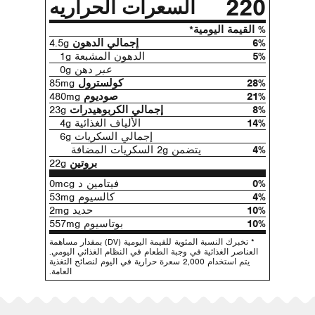
220
السعرات الحراريه
% القيمة اليومية*
6%
إجمالي الدهون
4.5g
5%
الدهون المشبعة 1g
عبر
دهن 0g
28%
كولسترول
85mg
21%
صوديوم
480mg
8%
إجمالي الكربوهيدرات
23g
14%
الألياف الغذائية 4g
إجمالي السكريات 6g
4%
يتضمن 2g السكريات المضافة
بروتين
22g
0%
فيتامين د 0mcg
4%
كالسيوم 53mg
10%
حديد 2mg
10%
بوتاسيوم 557mg
* تخبرك النسبة المئوية للقيمة اليومية (DV) بمقدار مساهمة
العناصر الغذائية في وجبة الطعام في النظام الغذائي اليومي.
يتم استخدام 2,000 سعرة حرارية في اليوم لنصائح التغذية
العامة.