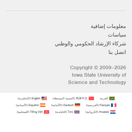
معلومات إضافية
سياسات
شركاء الإرشاد الحكومي والوطني
اتصل بنا
Copyright © 2009–2026
Iowa State University of
Science and Technology
العربية
简体中文
(
الصينية المبسطة
)
English
(
الإنجليزية
)
Français
(
الفرنسية
)
Deutsch
(
الألمانية
)
Español
(
الأسبانية
)
Hrvatski
(
الكرواتية
)
ไทย
(
التايلندية
)
Tiếng Việt
(
الفيتنامية
)