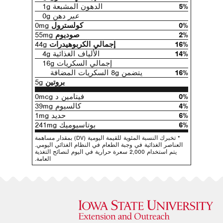
5%
الدهون المشبعة 1g
عبر
دهن 0g
0%
كولسترول
0mg
2%
صوديوم
55mg
16%
إجمالي الكربوهيدرات
44g
14%
الألياف الغذائية 4g
إجمالي السكريات 16g
16%
يتضمن 8g السكريات المضافة
بروتين
5g
0%
فيتامين د 0mcg
4%
كالسيوم 39mg
6%
حديد 1mg
6%
بوتاسيوميك 241mg
* تخبرك النسبة المئوية للقيمة اليومية (DV) بمقدار مساهمة
العناصر الغذائية في وجبة الطعام في النظام الغذائي اليومي.
يتم استخدام 2,000 سعرة حرارية في اليوم لنصائح التغذية
العامة.