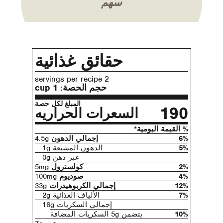
سهم
حقائق غذائية
2 servings per recipe
حجم الحصة:
1 cup
المبلغ لكل حصة
190
السعرات الحراريه
% القيمة اليومية*
6%
إجمالي الدهون
4.5g
5%
الدهون المشبعة 1g
عبر
دهن 0g
2%
كولسترول
5mg
4%
صوديوم
100mg
12%
إجمالي الكربوهيدرات
33g
7%
الألياف الغذائية 2g
إجمالي السكريات 16g
10%
يتضمن 5g السكريات المضافة