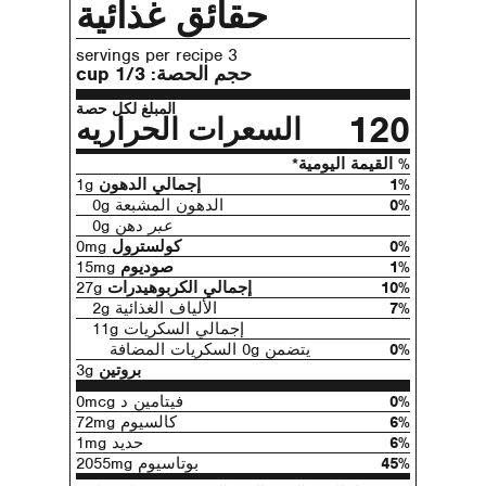
حقائق غذائية
3 servings per recipe
حجم الحصة:
1/3 cup
المبلغ لكل حصة
120
السعرات الحراريه
% القيمة اليومية*
1%
إجمالي الدهون
1g
0%
الدهون المشبعة 0g
عبر
دهن 0g
0%
كولسترول
0mg
1%
صوديوم
15mg
10%
إجمالي الكربوهيدرات
27g
7%
الألياف الغذائية 2g
إجمالي السكريات 11g
0%
يتضمن 0g السكريات المضافة
بروتين
3g
0%
فيتامين د 0mcg
6%
كالسيوم 72mg
6%
حديد 1mg
45%
بوتاسيوم 2055mg