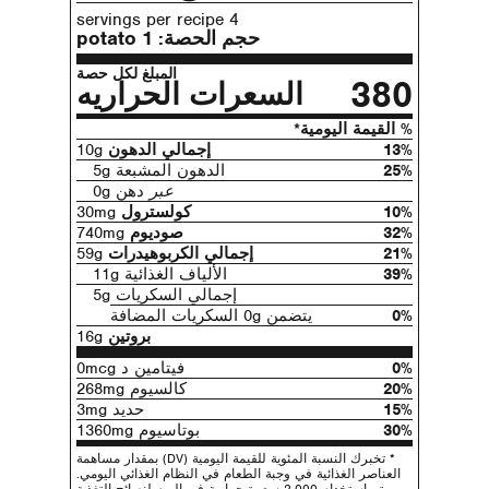
4 servings per recipe
حجم الحصة:
1 potato
المبلغ لكل حصة
380
السعرات الحراريه
% القيمة اليومية*
13%
إجمالي الدهون
10g
25%
الدهون المشبعة 5g
عبر
دهن 0g
10%
كولسترول
30mg
32%
صوديوم
740mg
21%
إجمالي الكربوهيدرات
59g
39%
الألياف الغذائية 11g
إجمالي السكريات 5g
0%
يتضمن 0g السكريات المضافة
بروتين
16g
0%
فيتامين د 0mcg
20%
كالسيوم 268mg
15%
حديد 3mg
30%
بوتاسيوم 1360mg
* تخبرك النسبة المئوية للقيمة اليومية (DV) بمقدار مساهمة
العناصر الغذائية في وجبة الطعام في النظام الغذائي اليومي.
يتم استخدام 2,000 سعرة حرارية في اليوم لنصائح التغذية