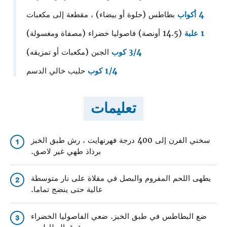
4 أكواب
بطاطس (حلوة أو بيضاء) ، مقطعة إلى مكعبات
1 علبة
(14.5 أونصة) فاصوليا خضراء (مصفاة ومغسولة)
3/4 كوب
الجبن (مكعبات أو تمزيقه)
1/4 كوب
حليب خالي الدسم
تعليمات
سخني الفرن إلى 400 درجة فهرنهايت ، رش طبق الخبز
1
برذاذ طهي غير لاصق.
يطهى اللحم المفروم والبصل في مقلاة على نار متوسطة
2
عالية حتى ينضج تماما.
ضع البطاطس في طبق الخبز. ضعي الفاصوليا الخضراء
3