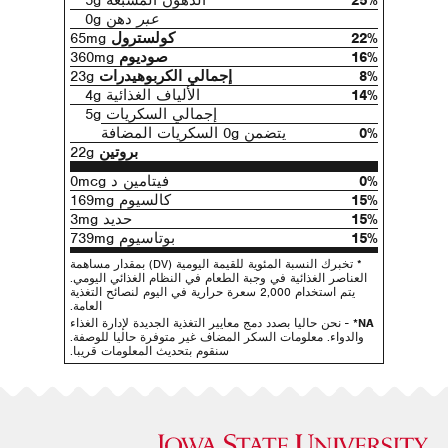
25%
الدهون المشبعة 5g
عبر
دهن 0g
22%
كولسترول
65mg
16%
صوديوم
360mg
8%
إجمالي الكربوهيدرات
23g
14%
الألياف الغذائية 4g
إجمالي السكريات 5g
0%
يتضمن 0g السكريات المضافة
بروتين
22g
0%
فيتامين د 0mcg
15%
كالسيوم 169mg
15%
حديد 3mg
15%
بوتاسيوم 739mg
* تخبرك النسبة المئوية للقيمة اليومية (DV) بمقدار مساهمة
العناصر الغذائية في وجبة الطعام في النظام الغذائي اليومي.
يتم استخدام 2,000 سعرة حرارية في اليوم لنصائح التغذية
العامة.
NA*
- نحن حاليا بصدد دمج معايير التغذية الجديدة لإدارة الغذاء
والدواء. معلومات السكر المضاف غير متوفرة حاليا للوصفة.
سنقوم بتحديث المعلومات قريبا.