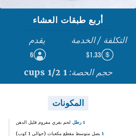
أربع طبقات العشاء
التكلفة / الخدمة
يقدم
6
$1.33
حجم الحصة:
1 1/2 cups
المكونات
1 رطل
لحم بقري مفروم قليل الدهن
1
بصل متوسط مقطع مكعبات (حوالي 1 كوب)