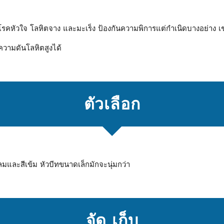
รคหัวใจ โลหิตจาง และมะเร็ง ป้องกันความพิการแต่กําเนิดบางอย่าง เช
วามดันโลหิตสูงได้
ตัวเลือก
กลมและสีเข้ม หัวบีทขนาดเล็กมักจะนุ่มกว่า
จัด เก็บ