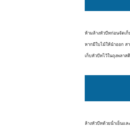
ห้ามล้างหัวบีทก่อนจัดเก็
หากมีใบไม้ให้นําออก ส
เก็บหัวบีทไว้ในถุงพลาสติ
ล้างหัวบีทด้วยน้ําเย็นแ