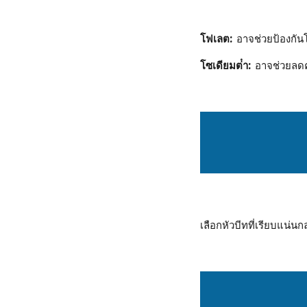
โฟเลต:
อาจช่วยป้องกันโ
โซเดียมต่ํา:
อาจช่วยลดค
เลือกหัวบีทที่เรียบแน่น