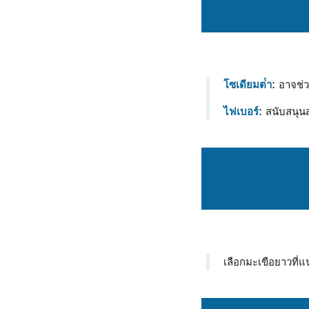
โซเดียมต่ํา
: อาจช่
ไฟเบอร์
: สนับสนุ
เลือกมะเขือยาวที่แ