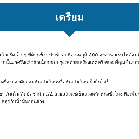
เตรียม
กแล้วกรีดเล็ก ๆ ที่ด้านข้าง นําเข้าอบที่อุณหภูมิ 400 องศาฟาเรนไฮต
จากนั้นผ่าครึ่งแล้วตักเนื้อออก ปรุงรสด้วยเครื่องเทศหรือซอสที่คุณชื่นช
รื่องปอกผักก่อนหั่นเป็นก้อนหรือหั่นเป็นก้อน ผิวกินได้!
ในน้ําสลัดบัลซามิก 1/4 ถ้วยแล้วแช่เย็นล่วงหน้าหนึ่งชั่วโมงเพื่อเพิ่มร
 คลุกกับน้ํามันก่อนย่าง