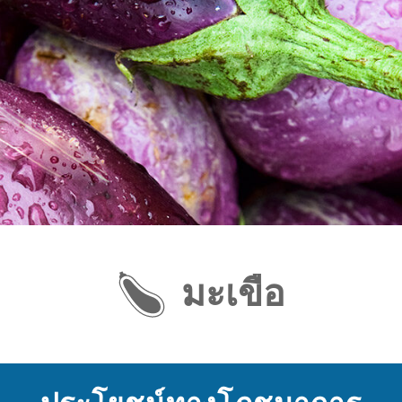
มะเขือ