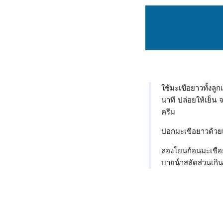
ใช้มะเขือยาวทั้งลู
นาที ปล่อยให้เย็น 
ครีม
ปอกมะเขือยาวด้วยเค
ลองโยนก้อนมะเขือยาว
บายน้ําสลัดส่วนเกิน