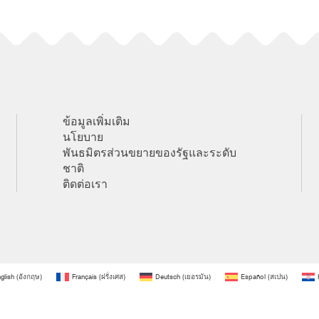
ข้อมูลเพิ่มเติม
นโยบาย
พันธมิตรส่วนขยายของรัฐและระดับ
ชาติ
ติดต่อเรา
glish
(
อังกฤษ
)
Français
(
ฝรั่งเศส
)
Deutsch
(
เยอรมัน
)
Español
(
สเปน
)