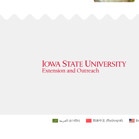
العربية
(
อารบิก
)
简体中文
(
จีนประยุกต์
)
En