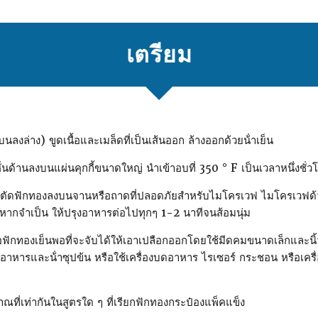
เตรียม
นลงล่าง) ขูดเนื้อและเมล็ดที่เป็นเส้นออก ล้างออกด้วยน้ําเย็น
ั่นด้านลงบนแผ่นคุกกี้ขนาดใหญ่ นําเข้าอบที่ 350 ° F เป็นเวลาหนึ่งชั่ว
ี่ตัดฟักทองลงบนจานหรือถาดที่ปลอดภัยสําหรับไมโครเวฟ ไมโครเวฟด
ากจําเป็น ให้ปรุงอาหารต่อไปทุกๆ 1-2 นาทีจนส้อมนุ่ม
่อฟักทองเย็นพอที่จะจับได้ให้เอาเปลือกออกโดยใช้มีดคมขนาดเล็กและน
อาหารและน้ําซุปข้น หรือใช้เครื่องบดอาหาร ไรเซอร์ กระชอน หรือเครื่องบ
ณที่เท่ากันในสูตรใด ๆ ที่เรียกฟักทองกระป๋องแพ็คแข็ง