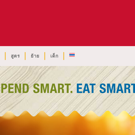
สูตร
ย้าย
เด็ก