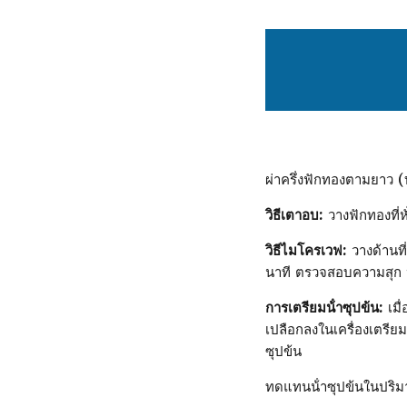
ผ่าครึ่งฟักทองตามยาว (บ
วิธีเตาอบ:
วางฟักทองที่ห
วิธีไมโครเวฟ:
วางด้านท
นาที ตรวจสอบความสุก ห
การเตรียมน้ําซุปข้น:
เมื
เปลือกลงในเครื่องเตรียม
ซุปข้น
ทดแทนน้ําซุปข้นในปริมา