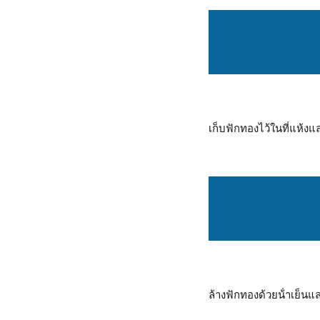
เก็บฟักทองไว้ในที่แห้งแ
ล้างฟักทองด้วยน้ําเย็นแ