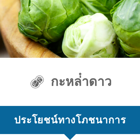
กะหล่ําดาว
ประโยชน์ทางโภชนาการ