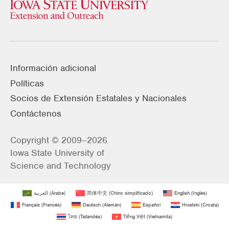
Información adicional
Políticas
Socios de Extensión Estatales y Nacionales
Contáctenos
Copyright © 2009–2026
Iowa State University of
Science and Technology
العربية
(
Árabe
)
简体中文
(
Chino simplificado
)
English
(
Inglés
)
Français
(
Francés
)
Deutsch
(
Alemán
)
Español
Hrvatski
(
Croata
)
ไทย
(
Tailandés
)
Tiếng Việt
(
Vietnamita
)