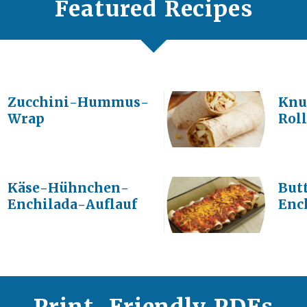
Featured Recipes
Zucchini-Hummus-
Knu
Wrap
Rol
Käse-Hühnchen-
But
Enchilada-Auflauf
Enc
Print-Friendly PDFs