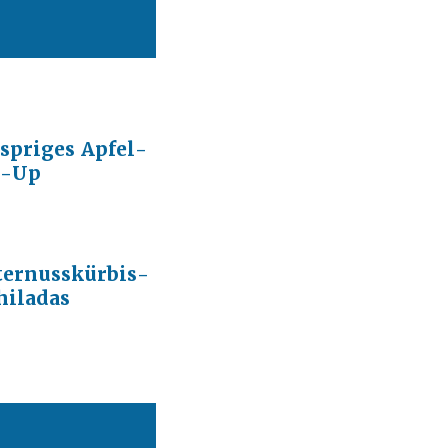
spriges Apfel-
l-Up
ternusskürbis-
hiladas