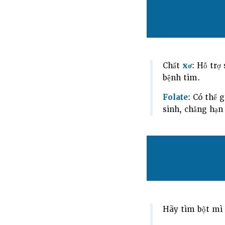
Chất
xơ
: Hỗ trợ
bệnh tim.
Folate
: Có thể 
sinh, chẳng hạn 
Hãy tìm bột mì 