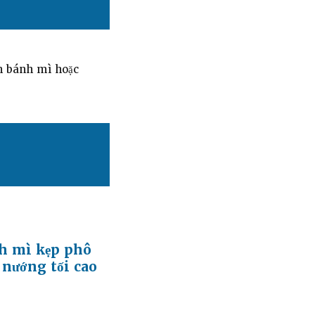
ụn bánh mì hoặc
h mì kẹp phô
 nướng tối cao