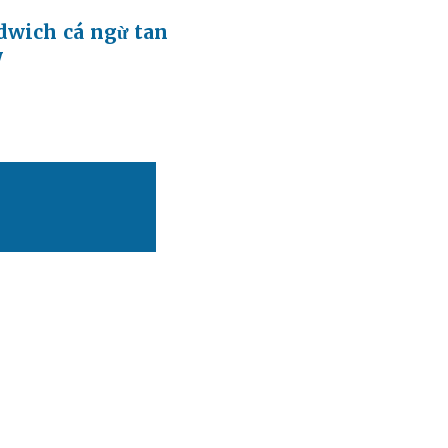
dwich cá ngừ tan
y