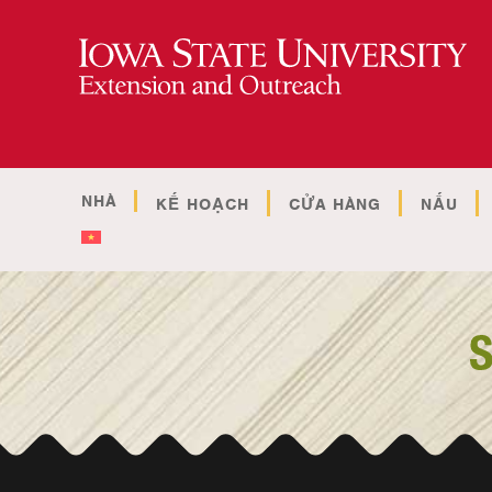
NHÀ
KẾ HOẠCH
CỬA HÀNG
NẤU