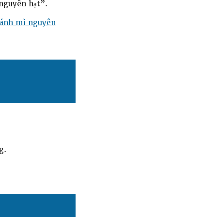
 nguyên hạt”.
bánh mì nguyên
g.