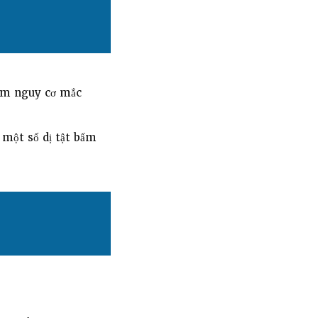
iảm nguy cơ mắc
 một số dị tật bẩm