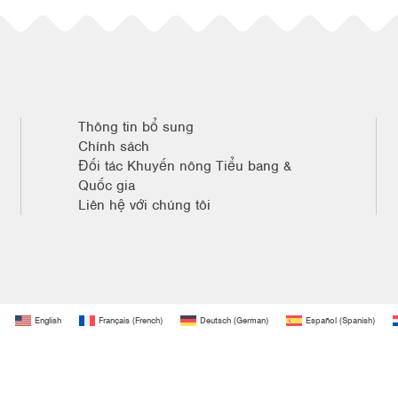
Thông tin bổ sung
Chính sách
Đối tác Khuyến nông Tiểu bang &
Quốc gia
Liên hệ với chúng tôi
English
Français
(
French
)
Deutsch
(
German
)
Español
(
Spanish
)