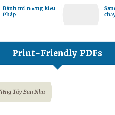
Bánh mì nướng kiểu
San
Pháp
chả
Print-Friendly PDFs
iếng Tây Ban Nha