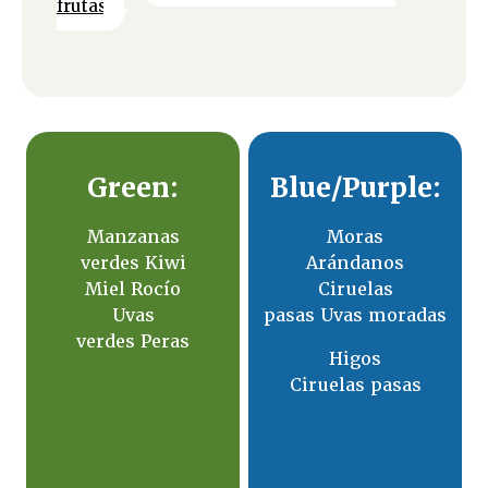
frutas
Green:
Blue/Purple:
Manzanas
Moras
verdes Kiwi
Arándanos
Miel Rocío
Ciruelas
Uvas
pasas Uvas moradas
verdes Peras
Higos
Ciruelas pasas