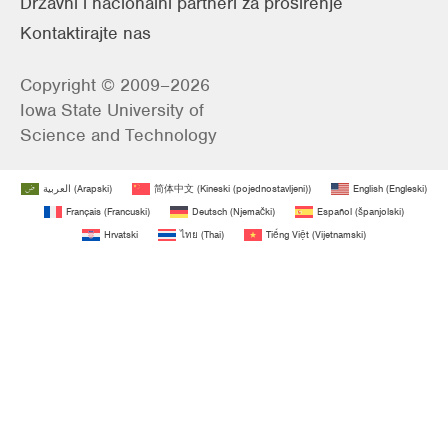
Državni i nacionalni partneri za proširenje
Kontaktirajte nas
Copyright © 2009–2026
Iowa State University of
Science and Technology
العربية
(
Arapski
)
简体中文
(
Kineski (pojednostavljeni)
)
English
(
Engleski
)
Français
(
Francuski
)
Deutsch
(
Njemački
)
Español
(
španjolski
)
Hrvatski
ไทย
(
Thai
)
Tiếng Việt
(
Vijetnamski
)