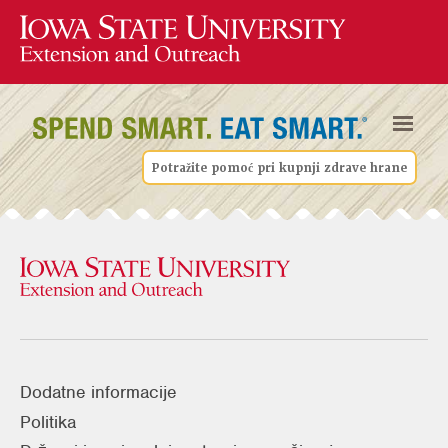
Potražite pomoć pri kupnji zdrave hrane
Dodatne informacije
Politika