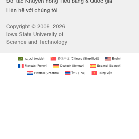
Đối tác Khuyến nông Tiểu bang & Quốc gia
Liên hệ với chúng tôi
Copyright © 2009–2026
Iowa State University of
Science and Technology
العربية
(
Arabic
)
简体中文
(
Chinese (Simplified)
)
English
Français
(
French
)
Deutsch
(
German
)
Español
(
Spanish
)
Hrvatski
(
Croatian
)
ไทย
(
Thai
)
Tiếng Việt