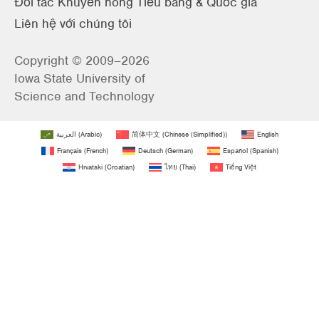
Đối tác Khuyến nông Tiểu bang & Quốc gia
Liên hệ với chúng tôi
Copyright © 2009–2026
Iowa State University of
Science and Technology
العربية
(
Arabic
)
简体中文
(
Chinese (Simplified)
)
English
Français
(
French
)
Deutsch
(
German
)
Español
(
Spanish
)
Hrvatski
(
Croatian
)
ไทย
(
Thai
)
Tiếng Việt