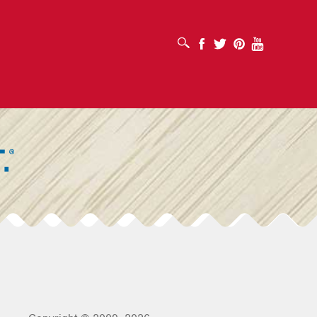
MỞ HỘP TÌM KIẾM
Facebook
Twitter
Pinterest
Youtube