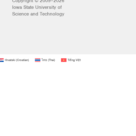
Copyright © 2009–2026
Iowa State University of
Science and Technology
Hrvatski
(
Croatian
)
ไทย
(
Thai
)
Tiếng Việt