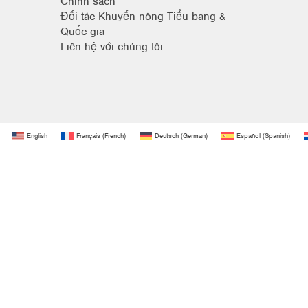
Chính sách
Đối tác Khuyến nông Tiểu bang &
Quốc gia
Liên hệ với chúng tôi
English
Français
(
French
)
Deutsch
(
German
)
Español
(
Spanish
)