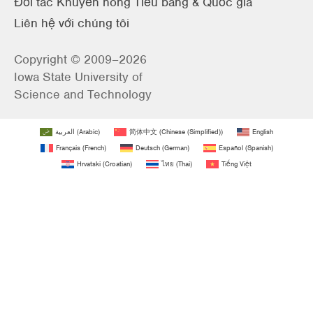
Đối tác Khuyến nông Tiểu bang & Quốc gia
Liên hệ với chúng tôi
Copyright © 2009–2026
Iowa State University of
Science and Technology
العربية
(
Arabic
)
简体中文
(
Chinese (Simplified)
)
English
Français
(
French
)
Deutsch
(
German
)
Español
(
Spanish
)
Hrvatski
(
Croatian
)
ไทย
(
Thai
)
Tiếng Việt