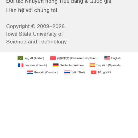
Đối tác Khuyến nông Tiểu bang & Quốc gia
Liên hệ với chúng tôi
Copyright © 2009–2026
Iowa State University of
Science and Technology
العربية
(
Arabic
)
简体中文
(
Chinese (Simplified)
)
English
Français
(
French
)
Deutsch
(
German
)
Español
(
Spanish
)
Hrvatski
(
Croatian
)
ไทย
(
Thai
)
Tiếng Việt