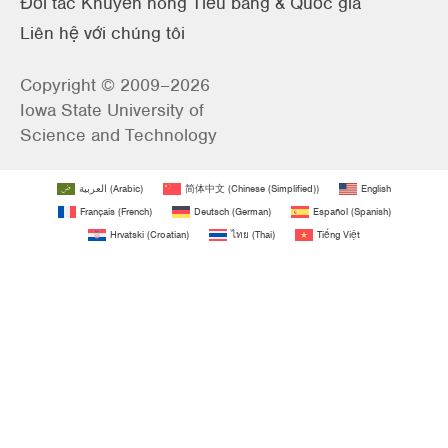
Đối tác Khuyến nông Tiểu bang & Quốc gia
Liên hệ với chúng tôi
Copyright © 2009–2026
Iowa State University of
Science and Technology
العربية
(
Arabic
)
简体中文
(
Chinese (Simplified)
)
English
Français
(
French
)
Deutsch
(
German
)
Español
(
Spanish
)
Hrvatski
(
Croatian
)
ไทย
(
Thai
)
Tiếng Việt