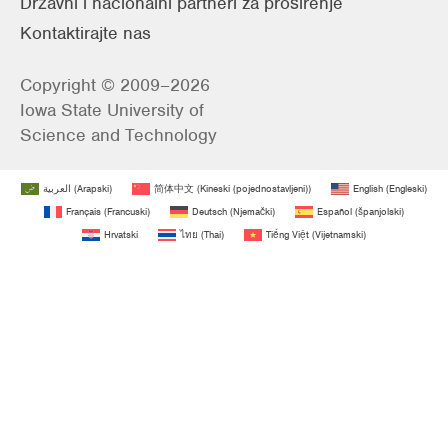
Državni i nacionalni partneri za proširenje
Kontaktirajte nas
Copyright © 2009–2026
Iowa State University of
Science and Technology
العربية
(
Arapski
)
简体中文
(
Kineski (pojednostavljeni)
)
English
(
Engleski
)
Français
(
Francuski
)
Deutsch
(
Njemački
)
Español
(
španjolski
)
Hrvatski
ไทย
(
Thai
)
Tiếng Việt
(
Vijetnamski
)