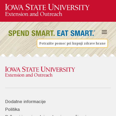
Potražite pomoć pri kupnji zdrave hrane
Dodatne informacije
Politika