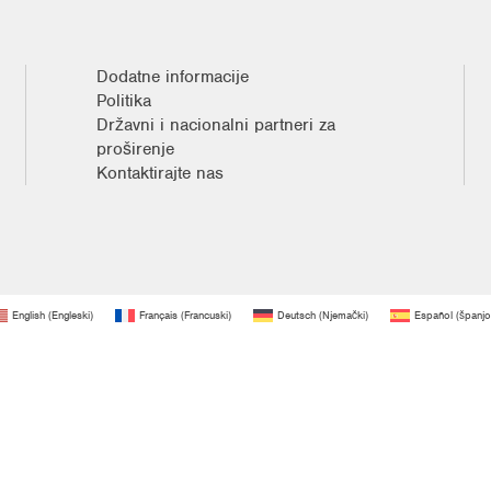
Dodatne informacije
Politika
Državni i nacionalni partneri za
proširenje
Kontaktirajte nas
English
(
Engleski
)
Français
(
Francuski
)
Deutsch
(
Njemački
)
Español
(
španjo