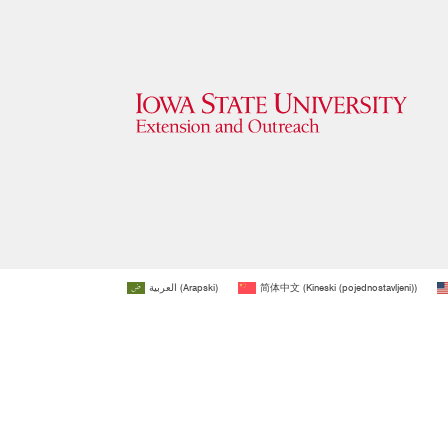
العربية
(
Arapski
)
简体中文
(
Kineski (pojednostavljeni)
)