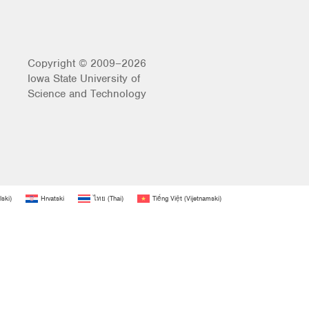
Copyright © 2009–2026
Iowa State University of
Science and Technology
lski
)
Hrvatski
ไทย
(
Thai
)
Tiếng Việt
(
Vijetnamski
)