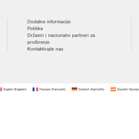
Dodatne informacije
Politika
Državni i nacionalni partneri za
proširenje
Kontaktirajte nas
English
(
Engleski
)
Français
(
Francuski
)
Deutsch
(
Njemački
)
Español
(
španjo