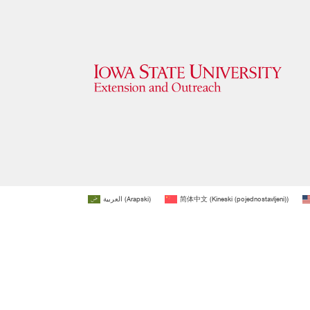
العربية
(
Arapski
)
简体中文
(
Kineski (pojednostavljeni)
)