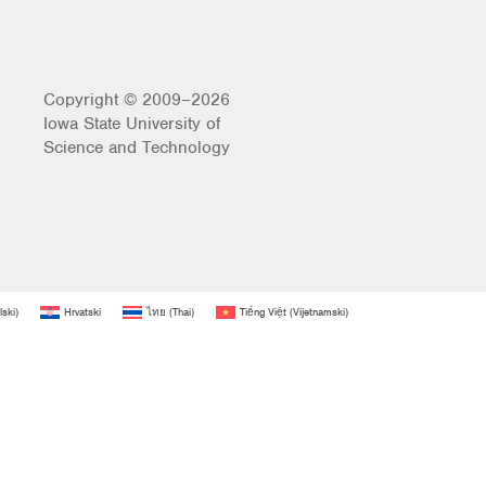
Copyright © 2009–2026
Iowa State University of
Science and Technology
lski
)
Hrvatski
ไทย
(
Thai
)
Tiếng Việt
(
Vijetnamski
)