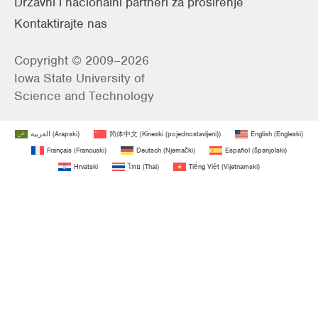
Državni i nacionalni partneri za proširenje
Kontaktirajte nas
Copyright © 2009–2026
Iowa State University of
Science and Technology
العربية
(
Arapski
)
简体中文
(
Kineski (pojednostavljeni)
)
English
(
Engleski
)
Français
(
Francuski
)
Deutsch
(
Njemački
)
Español
(
španjolski
)
Hrvatski
ไทย
(
Thai
)
Tiếng Việt
(
Vijetnamski
)