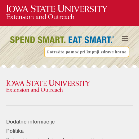
Potražite pomoć pri kupnji zdrave hrane
Dodatne informacije
Politika