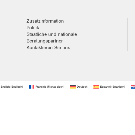
Zusatzinformation
Politik
Staatliche und nationale
Beratungspartner
Kontaktieren Sie uns
English
(
Englisch
)
Français
(
Französisch
)
Deutsch
Español
(
Spanisch
)