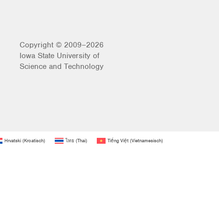
Copyright © 2009–2026
Iowa State University of
Science and Technology
Hrvatski
(
Kroatisch
)
ไทย
(
Thai
)
Tiếng Việt
(
Vietnamesisch
)