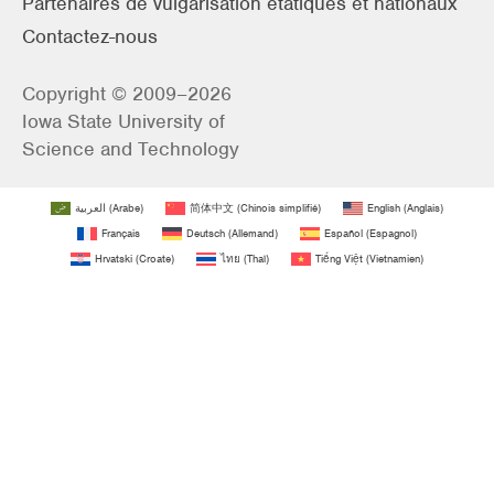
Partenaires de vulgarisation étatiques et nationaux
Contactez-nous
Copyright © 2009–2026
Iowa State University of
Science and Technology
العربية
(
Arabe
)
简体中文
(
Chinois simplifié
)
English
(
Anglais
)
Français
Deutsch
(
Allemand
)
Español
(
Espagnol
)
Hrvatski
(
Croate
)
ไทย
(
Thaï
)
Tiếng Việt
(
Vietnamien
)