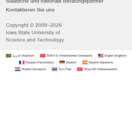
Staatliche und nationale Beratungspartner
Kontaktieren Sie uns
Copyright © 2009–2026
Iowa State University of
Science and Technology
العربية
(
Arabisch
)
简体中文
(
Vereinfachtes Chinesisch
)
English
(
Englisch
)
Français
(
Französisch
)
Deutsch
Español
(
Spanisch
)
Hrvatski
(
Kroatisch
)
ไทย
(
Thai
)
Tiếng Việt
(
Vietnamesisch
)