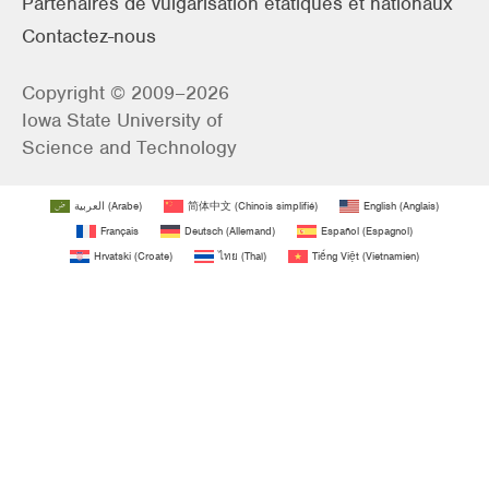
Partenaires de vulgarisation étatiques et nationaux
Contactez-nous
Copyright © 2009–2026
Iowa State University of
Science and Technology
العربية
(
Arabe
)
简体中文
(
Chinois simplifié
)
English
(
Anglais
)
Français
Deutsch
(
Allemand
)
Español
(
Espagnol
)
Hrvatski
(
Croate
)
ไทย
(
Thaï
)
Tiếng Việt
(
Vietnamien
)