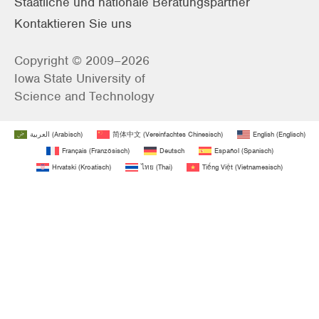
Staatliche und nationale Beratungspartner
Kontaktieren Sie uns
Copyright © 2009–2026
Iowa State University of
Science and Technology
العربية
(
Arabisch
)
简体中文
(
Vereinfachtes Chinesisch
)
English
(
Englisch
)
Français
(
Französisch
)
Deutsch
Español
(
Spanisch
)
Hrvatski
(
Kroatisch
)
ไทย
(
Thai
)
Tiếng Việt
(
Vietnamesisch
)