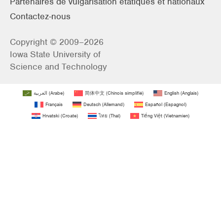
Partenaires de vulgarisation étatiques et nationaux
Contactez-nous
Copyright © 2009–2026
Iowa State University of
Science and Technology
العربية
(
Arabe
)
简体中文
(
Chinois simplifié
)
English
(
Anglais
)
Français
Deutsch
(
Allemand
)
Español
(
Espagnol
)
Hrvatski
(
Croate
)
ไทย
(
Thaï
)
Tiếng Việt
(
Vietnamien
)