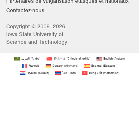
Partenaires de vulgarisation étatiques et nationaux
Contactez-nous
Copyright © 2009–2026
Iowa State University of
Science and Technology
العربية
(
Arabe
)
简体中文
(
Chinois simplifié
)
English
(
Anglais
)
Français
Deutsch
(
Allemand
)
Español
(
Espagnol
)
Hrvatski
(
Croate
)
ไทย
(
Thaï
)
Tiếng Việt
(
Vietnamien
)