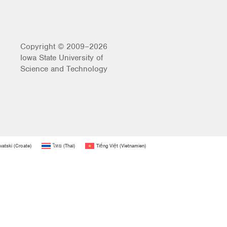
Copyright © 2009–2026
Iowa State University of
Science and Technology
vatski
(
Croate
)
ไทย
(
Thaï
)
Tiếng Việt
(
Vietnamien
)