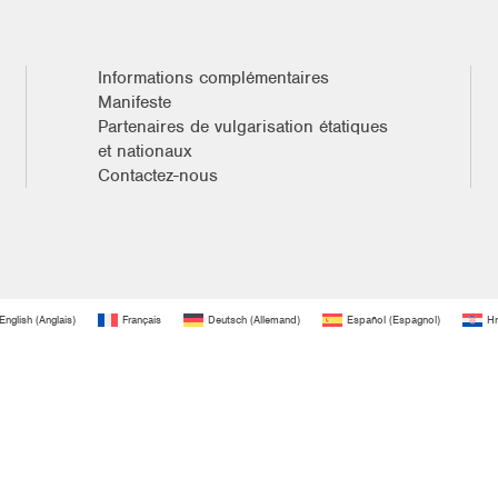
Informations complémentaires
Manifeste
Partenaires de vulgarisation étatiques
et nationaux
Contactez-nous
English
(
Anglais
)
Français
Deutsch
(
Allemand
)
Español
(
Espagnol
)
Hr