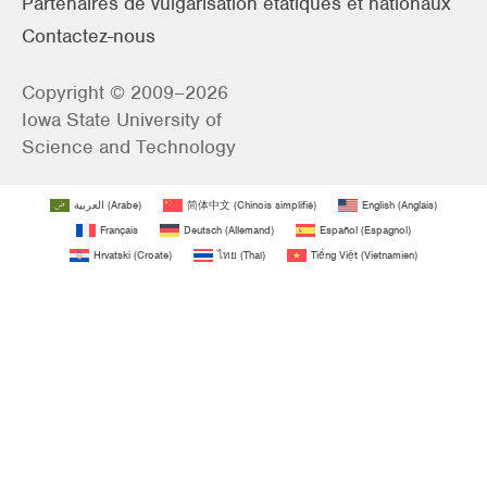
Partenaires de vulgarisation étatiques et nationaux
Contactez-nous
Copyright © 2009–2026
Iowa State University of
Science and Technology
العربية
(
Arabe
)
简体中文
(
Chinois simplifié
)
English
(
Anglais
)
Français
Deutsch
(
Allemand
)
Español
(
Espagnol
)
Hrvatski
(
Croate
)
ไทย
(
Thaï
)
Tiếng Việt
(
Vietnamien
)