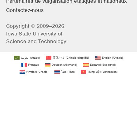
Partenaires de vulgarisation étatiques et nationaux
Contactez-nous
Copyright © 2009–2026
Iowa State University of
Science and Technology
العربية
(
Arabe
)
简体中文
(
Chinois simplifié
)
English
(
Anglais
)
Français
Deutsch
(
Allemand
)
Español
(
Espagnol
)
Hrvatski
(
Croate
)
ไทย
(
Thaï
)
Tiếng Việt
(
Vietnamien
)