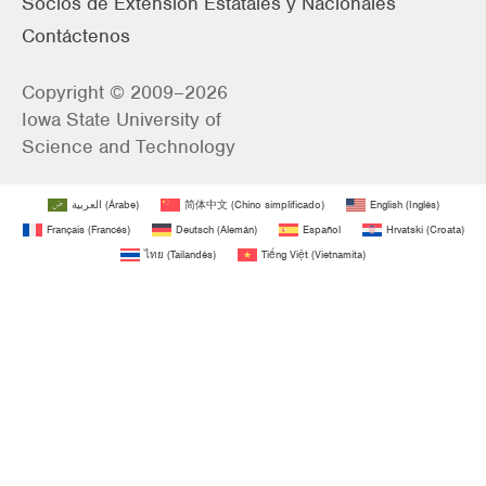
Socios de Extensión Estatales y Nacionales
Contáctenos
Copyright © 2009–2026
Iowa State University of
Science and Technology
العربية
(
Árabe
)
简体中文
(
Chino simplificado
)
English
(
Inglés
)
Français
(
Francés
)
Deutsch
(
Alemán
)
Español
Hrvatski
(
Croata
)
ไทย
(
Tailandés
)
Tiếng Việt
(
Vietnamita
)